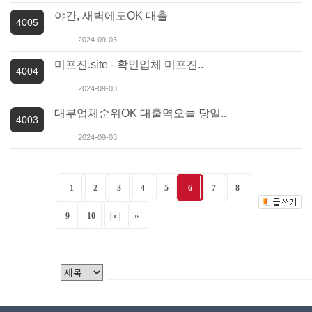
야간, 새벽에도OK 대출
4005
2024-09-03
미프진.site - 확인업체 미프진..
4004
2024-09-03
대부업체순위OK 대출역오늘 당일..
4003
2024-09-03
1
2
3
4
5
6
7
8
9
10