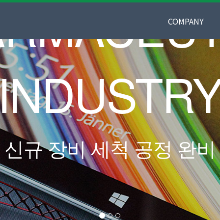
COMPANY
인사말
연혁
조직도
KM AESYS 비
오시는 길