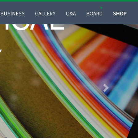
BUSINESS
GALLERY
Q&A
BOARD
SHOP
전
방독 마스크 세척
안전모 세척
제품사진
시공사진
온라인문의
공지사항
자료실
YJD