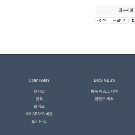
첨부파일
COMPANY
BUSINESS
인사말
방독 마스크 세척
연혁
안전모 세척
조직도
KM AESYS 비전
오시는 길