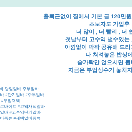
출퇴근없이 집에서 기본 급 120만원
초보자도 가입후
더 많이 , 더 빨리 , 더 
첫날부터 고수익 낼수있는
아낌없이 팍팍 공유해 드리
다 쳐려놓은 밥상
숟가락만 얹으시면 됩
지금은 부업성수기 놓치지
바 당일알바 주부알바
바 #단기알바 #주부알바
 #부업재택
아르바이트 #고액재택알바
익알바 #고수익단기알바
알바종류 #재택알바종류